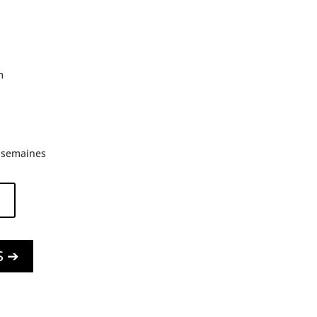
m
3 semaines
S ➔