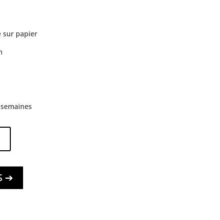
 sur papier
m
3 semaines
S ➔