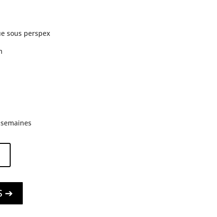
que sous perspex
m
3 semaines
S ➔