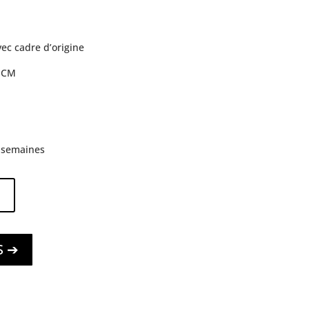
avec cadre d’origine
0 CM
3 semaines
S ➔